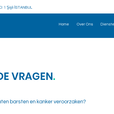
/D: 1 Şişli İSTANBUL
Home
Over Ons
Dienst
DE VRAGEN
.
aten barsten en kanker veroorzaken?