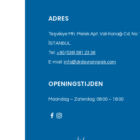
echter belangrijk om he
belangrijk om na de oper
zullen in de tweede wee
minimaliseren. Korte pe
nuttig zijn voor blauwe 
ADRES
Teşvikiye Mh. Melek Apt. Vali Konağı Cd. No: 7
İSTANBUL
Tel:
+90 (536) 581 23 36
E-mail:
info@drdevranigrek.com
OPENINGSTIJDEN
Maandag – Zaterdag: 08:00 – 18:00