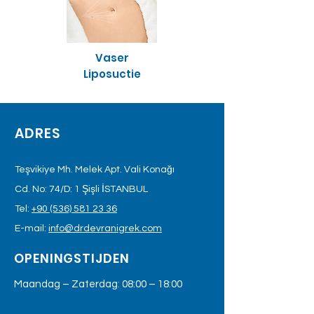
Vaser
Liposuctie
ADRES
Teşvikiye Mh. Melek Apt. Vali Konağı
Cd. No: 74/D: 1 Şişli İSTANBUL
Tel:
+90 (536) 581 23 36
E-mail:
info@drdevranigrek.com
OPENINGSTIJDEN
Maandag – Zaterdag: 08:00 – 18:00