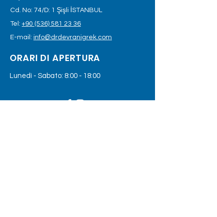
Cd. No: 74/D: 1 Şişli İSTANBUL
Tel:
+90 (536) 581 23 36
E-mail:
info@drdevranigrek.com
ORARI DI APERTURA
Lunedì - Sabato: 8:00 - 18:00
LASCIA CHE TI CONTATTIAMO