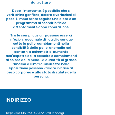
da trattare.
Dopo l'intervento, è possibile che si
verifichino gonfiore, dolore e variazioni di
peso. È importante seguire una dieta e un
programma di esercizio fisico
attentamente dopo l'operazione.
Tra le complicazioni possono esserci
infezioni, accumulo di liquidi o sangue
sotto la pelle, cambiamenti nella
sensibilità della pelle, anomalie nei
contorni e asimmetrie, aumento
dell'aspetto della cellulite e cambiamenti
di colore della pelle. La quantità di grasso
rimossa e i limiti di sicurezza nella
liposuzione possono variare in base al
peso corporeo e allo stato di salute della
persona.
INDIRIZZO
Teşvikiye Mh. Melek Apt. Vali Konağı