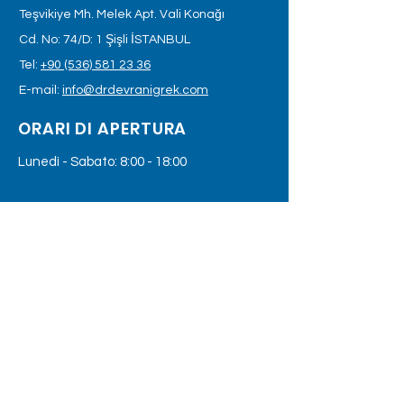
Teşvikiye Mh. Melek Apt. Vali Konağı
Cd. No: 74/D: 1 Şişli İSTANBUL
Tel:
+90 (536) 581 23 36
E-mail:
info@drdevranigrek.com
ORARI DI APERTURA
Lunedì - Sabato: 8:00 - 18:00
LASCIA CHE TI CONTATTIAMO