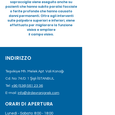
sopracciglia viene eseguito anche su
pazienti che hanno subito paralisi facciale
o ferite profonde che hanno causato
danni permanenti. Oltre agli interventi
sulle palpebre superiori e inferiori, viene
effettuato per migliorare la funzione
visiva e ampliare
il campo visivo.
INDIRIZZO
Teşvikiye Mh. Melek Apt. Vali Konağı
Cd. No: 74/D: 1 Şişli İSTANBUL
Tel:
+90 (536) 581 23 36
E-mail:
info@drdevranigrek.com
ORARI DI APERTURA
Lunedì - Sabato: 8:00 - 18:00