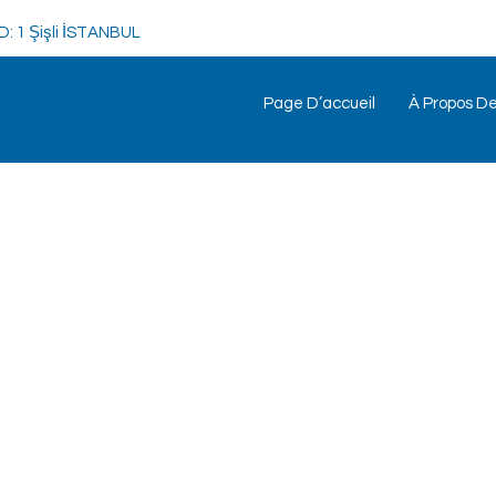
/D: 1 Şişli İSTANBUL
Page D’accueil
À Propos D