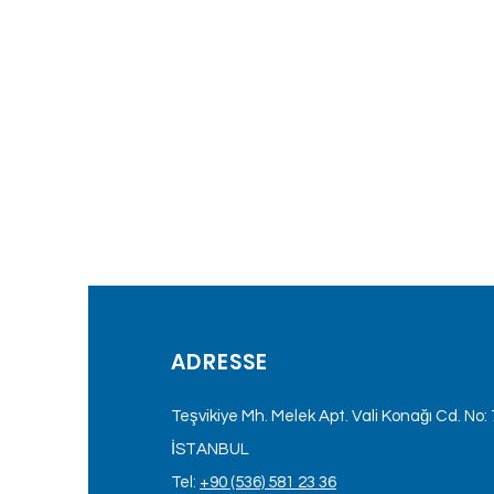
ADRESSE
Teşvikiye Mh. Melek Apt. Vali Konağı Cd. No: 7
İSTANBUL
Tel:
+90 (536) 581 23 36