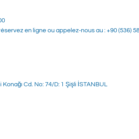
00
éservez en ligne ou appelez-nous au : +90 (536) 5
i Konağı Cd. No: 74/D: 1 Şişli İSTANBUL