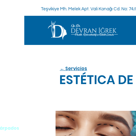
Teşvikiye Mh. Melek Apt. Vali Konağı Cd. No: 74
← Servicios
ESTÉTICA D
Párpados