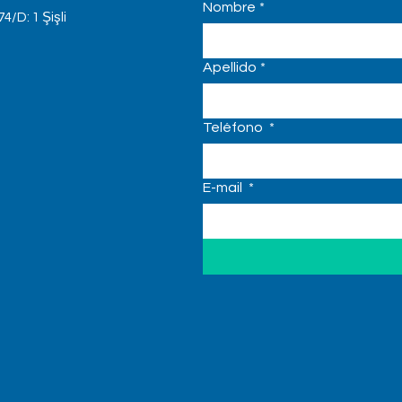
Nombre
*
4/D: 1 Şişli
Apellido
*
Teléfono
*
E-mail
*