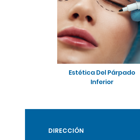
acial
stia
orporal
amaria
Estética Del Párpado
Inferior
DIRECCIÓN