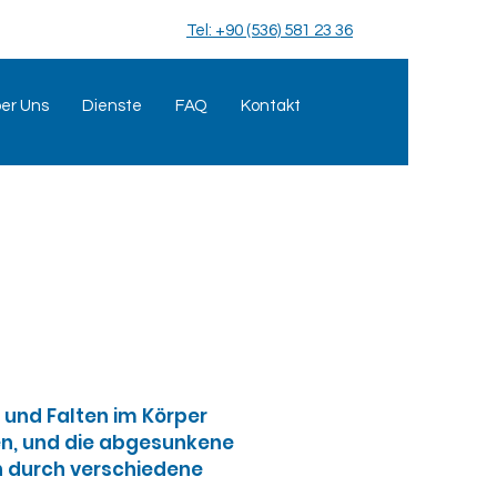
Tel: +90 (536) 581 23 36
er Uns
Dienste
FAQ
Kontakt
und Falten im Körper
en, und die abgesunkene
n durch verschiedene