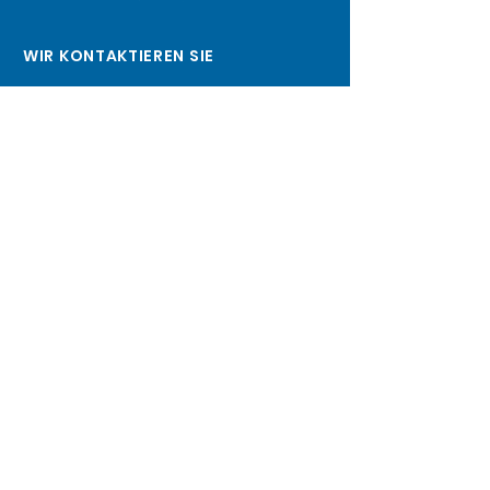
WIR KONTAKTIEREN SIE
Name
*
Nachname
*
Telefon
*
E-mail
*
Schicken
© 2024 Op. Dr. Devran İğrek | Alle Rechte
vorbehalten | Datenschutzrichtlinie