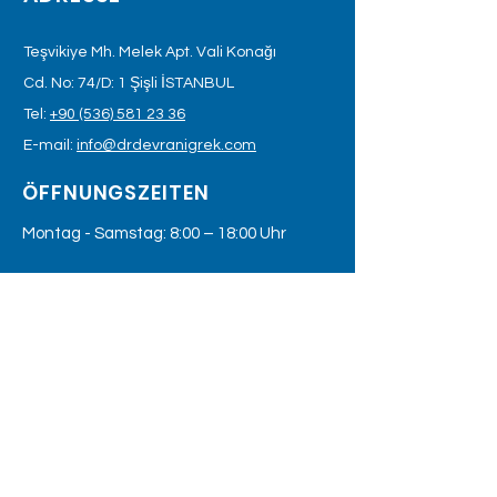
Teşvikiye Mh. Melek Apt. Vali Konağı
Cd. No: 74/D: 1 Şişli İSTANBUL
Tel:
+90 (536) 581 23 36
E-mail:
info@drdevranigrek.com
ÖFFNUNGSZEITEN
Montag - Samstag: 8:00 – 18:00 Uhr